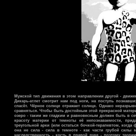
Мужской тип движения в этом направлении другой - движен
Дикарь-атлет смотрит нам под ноги, на поступь познавши
спасёт. Чёрное солнце отражает солнце. Однако неразрывн
сравняться. Чтобы быть достойным этой прекрасной материи,
озеро - таким же гладким и равновесным должен быть в се
красоту материи от темноты её непознаваемости, прид
треугольной арки (или остаться бочкой-терапевтом, когда 
она не сила - сила в темноте - как части грубой силы 
наследственность - кость в правой руке - поэтому теори