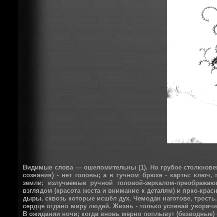
Видимые слова — ошеломительны (1). Но грубое столкновен
сознания) - нет головы; а в тучном брюхе - карты: ключ,
земли; излучаемые ручной головой-зеркалом-преображаю
взглядом (красота жеста и внимание к деталям) и ярко-крас
дыры, сквозь которые исшёл дух. Чемодан наготове, трость.
сердце отдано миру людей. Жизнь - только успевай уворачи
В ожидании ночи; когда вновь мерно поплывут (безводные) 