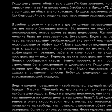
Уходящему может обойти всю сцену ("я был зрителем, но т
горизонтом), и выйти вновь слева (чтобы стать Идущим?). 
с солнцем, не обязательно красным. Но здесь заключена оп
Как будто двойное отрицание: противостояние распадающем
В любом случае — и в том и в другом случае, перемещение 
что нет ничего банальнее шляпы. Но почему же тогда он 
импонировало, теперь может вызвать подозрения. Желани
желание быть во вневременном. Буквально. Видеть запре
чувства через картину, отображающей внутренний мир через
можно дальше от аффектации". Быть вдалеке от видения реа
пути к удовольствию - это строительство на пустоте. 
аффектации — тотально, забыть о силе крови, не видет
пространства — вещи. Перевод звука в пространство - че
Полюса сообщаются сквозь тёмную прореху, и эта прор
стремлении быть синхронным и удовольствие Уходящего 
истории для Идущего, верить в него. Нужно удерживать о
сдержать сращение полюсов бубенца, редуцируя до ут
всеохватывающий, порядок.
Ведь у каждой поверхности - свой импульс, ведущий вглу
Говорит Магритт: "Пожалуй то, что является таинственн
наибольшую радость. Когда мы видим незнаемое, оно тянет 
кем являемся на самом деле, а кем хотим быть”. Ещё одна
теперь я очень скоро усвоил, что, к несчастью, живопис
притязание на свободу, как правило, становится объекто
разорвана, более того - она установлена. Через удовольств