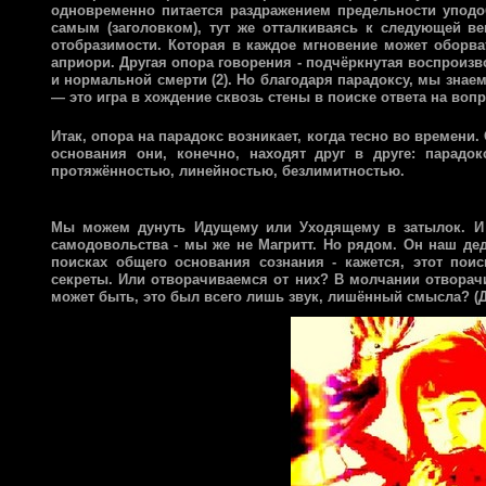
одновременно питается раздражением предельности уподо
самым (заголовком), тут же отталкиваясь к следующей ве
отобразимости. Которая в каждое мгновение может оборват
априори. Другая опора говорения - подчёркнутая воспроизв
и нормальной смерти (2). Но благодаря парадоксу, мы знае
— это игра в хождение сквозь стены в поиске ответа на вопр
Итак, опора на парадокс возникает, когда тесно во времени
основания они, конечно, находят друг в друге: парадо
протяжённостью, линейностью, безлимитностью.
Мы можем дунуть Идущему или Уходящему в затылок. И п
самодовольства - мы же не Магритт. Но рядом. Он наш де
поисках общего основания сознания - кажется, этот пои
секреты. Или отворачиваемся от них? В молчании отворач
может быть, это был всего лишь звук, лишённый смысла? 