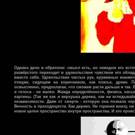
Однако дело в обратном: смысл есть, но неведом его источ
развёрстого переходит в удовольствие чувством его облад
вместо себя. Удовольствие чистых рук, кружевных манжето
птицам, сидящим на коричневом, как платье, древе. П
осмысленно, предполагая, что сможем расти дальше и так. Ес
и голоса - не жалко. Жажда определённости, физиса, насы
картины. (Так же как и верхушка дерева, как ни вглядывай
независимости. Даже от смерти - которую она познала че
Вечность в преходящясти. Как дерево. Ни горения внизу, ни
новое целое пространство внутри пространства. И это происх