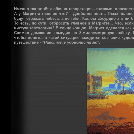
Именно так живёт любая интерпретация - этажами, плоскост
А у Магритта главное что? - Двойственность. Глаза челов
будут отражать небеса, а не тебя. Как бы абсурдно это ни 
То есть, по сути, отбросить главное в Магритте... Что, есл
чистую тавтологию? В конце концов, Магритт одевался как 
Снимал домашние комедии на 8-миллеметровую плёнку. П
чтобы понять, в какой ситуации находится сознание худож
путешествие -
"Навстречу удовольствию".