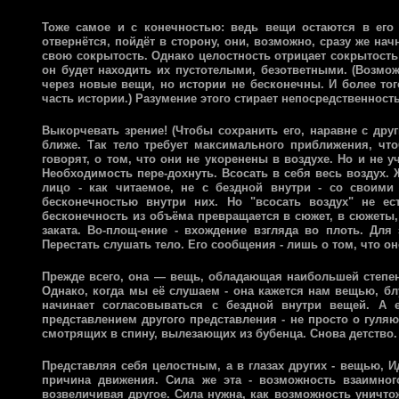
Тоже самое и с конечностью: ведь вещи остаются в его 
отвернётся, пойдёт в сторону, они, возможно, сразу же нач
свою сокрытость. Однако целостность отрицает сокрытость 
он будет находить их пустотелыми, безответными. (Возмож
через новые вещи, но истории не бесконечны. И более тог
часть истории.) Разумение этого стирает непосредственнос
Выкорчевать зрение! (Чтобы сохранить его, наравне с дру
ближе. Так тело требует максимального приближения, что
говорят, о том, что они не укоренены в воздухе. Но и не у
Необходимость пере-дохнуть. Всосать в себя весь воздух. Ж
лицо - как читаемое, не с бездной внутри - со своими
бесконечностью внутри них. Но "всосать воздух" не ес
бесконечность из объёма превращается в сюжет, в сюжеты,
заката. Во-площ-ение - вхождение взгляда во плоть. Для
Перестать слушать тело. Его сообщения - лишь о том, что о
Прежде всего, она — вещь, обладающая наибольшей степень
Однако, когда мы её слушаем - она кажется нам вещью, б
начинает согласовываться с бездной внутри вещей. А 
представлением другого представления - не просто о гуляю
смотрящих в спину, вылезающих из бубенца. Снова детство.
Представляя себя целостным, а в глазах других - вещью, И
причина движения. Сила же эта - возможность взаимног
возвеличивая другое. Сила нужна, как возможность уничтоже