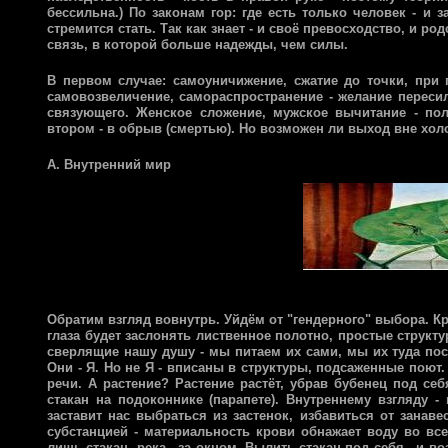
бессильна.) По законам гор: где есть только человек - и 
стремится стать. Так как знает - и своё превосходство, и р
связь, в которой больше надежды, чем силы.
В первом случае: самоуничижение, сжатие до точки, при
самовозвеличение, самораспространение - желание пересили
связующего. Женское сложение, мужское вычитание - пол
втором - в обрыв (смертью). Но возможен ли выход вне хол
А. Внутренний мир
Обратим взгляд вовнутрь. Уйдём от "гендерного" выбора. Кр
глаза будет заслонять лиственное полотно, простые структ
сверлящие нашу душу - мы питаем их сами, мы их туда пос
Они - Я. Но не Я - вписаны в структуры, подсаженные поют.
речи. А растение? Растение растёт, убрав бубенец под се
стакан на подоконнике (парапете). Внутреннему взгляду 
заставит нас выбраться из застенок, избавиться от занаве
субстанцией - материальность крови обнажает воду во все
лишь стакан, река - за окном. Вылить стакан под себя - и во