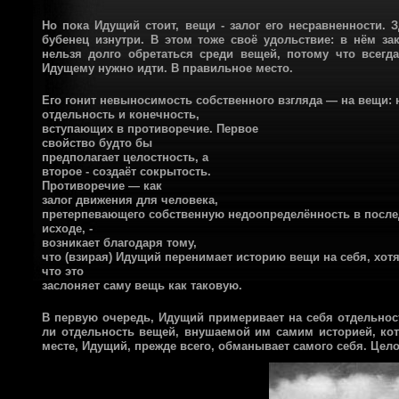
Но пока Идущий стоит, вещи - залог его несравненности. З
бубенец изнутри. В этом тоже своё удольствие: в нём з
нельзя долго обретаться среди вещей, потому что всегда
Идущему нужно идти. В правильное место.
Его гонит невыносимость собственного взгляда — на вещи: 
отдельность и конечность,
вступающих в противоречие. Первое
свойство будто бы
предполагает целостность, а
второе - создаёт сокрытость.
Противоречие — как
залог движения для человека,
претерпевающего собственную недоопределённость в посл
исходе, -
возникает благодаря тому,
что (взирая) Идущий перенимает историю вещи на себя, хотя
что это
заслоняет саму вещь как таковую.
В первую очередь, Идущий примеривает на себя отдельнос
ли отдельность вещей, внушаемой им самим историей, кот
месте, Идущий, прежде всего, обманывает самого себя. Цел