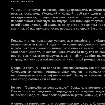
как я сам себе.
То есть гипотенуза - известна, если удерживаема, изнутри; 
возможность, ведь Уходящий и Идущий - всё-таки один и т
оквадрачивание, предполагающее катеты происходит за
параллельной гипотенузе во внутренней площади треугольн
некий трапециевидный излишек по ту сторону картины-проек
картины, её парадоксальности, переход к квадрату Закона.
Похоже, что мы несколько увлеклись и неизбежно приближ
отклоняемся от главной задачи - не концентрируемся на п
в лабиринт бесконечного интерпретирования вместо приятн
этой бесконечности (и осознанного отказа от неё), как на 
внутри картины, а не снаружи, можно найти подобие вых
«парадокс», основы той плоскости, из которой рождается ка
Опора на картину - это опора на непознаваемость самого се
Операция умножения отрицательных членов - играющих чу
непроницаемых вне игры) тел и вещей. Парадокс - момент 
ставит под сомнение и её члены.
Но это - "Запрещённая репродукция". Зеркало, в которое ви
Она оттого и запрещённая - репродукция - что лучше, когда
не воспроизводит невоспроизводимость (хотя, конечно, к п
А опора на говорение - это горение навстречу свету. Сложе