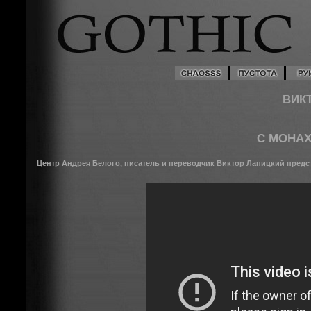
ВИК
С МОНАХ
Центр Андрея Белого, писатель и переводчик Виктор Лапицкий предст