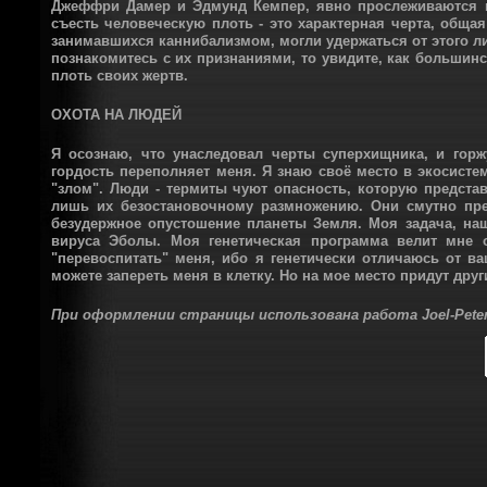
Джеффри Дамер и Эдмунд Кемпер, явно прослеживаются н
съесть человеческую плоть - это характерная черта, обща
занимавшихся каннибализмом, могли удержаться от этого 
познакомитесь с их признаниями, то увидите, как большин
плоть своих жертв.
ОХОТА НА ЛЮДЕЙ
Я осознаю, что унаследовал черты суперхищника, и горж
гордость переполняет меня. Я знаю своё место в экосисте
"злом". Люди - термиты чуют опасность, которую предста
лишь их безостановочному размножению. Они смутно пре
безудержное опустошение планеты Земля. Моя задача, наша
вируса Эболы. Моя генетическая программа велит мне о
"перевоспитать" меня, ибо я генетически отличаюсь от в
можете запереть меня в клетку. Но на мое место придут дру
При оформлении страницы использована работа Joel-Peter