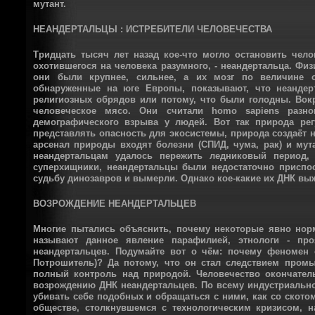
мутант.
НЕАНДЕРТАЛЬЦЫ : ИСТРЕБИТЕЛИ ЧЕЛОВЕЧЕСТВА
Тридцать тысяч лет назад кое-что могло остановить чело
охотившегося на человека разумного, - неандертальца. Ф
они были крупнее, сильнее, а их мозг по величине о
обнаруженные на юге Европы, показывают, что неанде
религиозных обрядов или потому, что были голодны. Вок
человеческое мясо. Они считали homo sapiens разно
демографического взрыва у людей. Вот так природа рег
представлять опасность для экосистемы, природа создаёт н
арсенал природы входят болезни (СПИД, чума, рак) и му
неандертальцам удалось пережить ледниковый период,
суперхищники, неандертальцы были недостаточно приспо
судьбу динозавров и вымерли. Однако кое-какие их ДНК выж
ВОЗРОЖДЕНИЕ НЕАНДЕРТАЛЬЦЕВ
Многие пытались объяснить, почему некоторые явно нор
называют данное явление парафилией, этнологи - пр
неандертальцев. Подумайте вот о чём: почему феномен 
Потрошитель)? Да потому, что он стал следствием пром
полный контроль над природой. Человечество окончател
возрождению ДНК неандертальцев. По всему индустриаль
убивать себе подобных и обращаться с ними, как со скот
обществе, столкнувшемся с технологическим кризисом, 