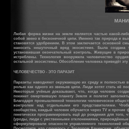
МАНИ
Любая форма жизни на земле является частью какой-либо
собой звено в бесконечной цепи. Именно так природа и в
становятся удобрением. В этом заключается основной смы
наносить нешуточный вред экосистеме. Была создана 
установившая окончательный контроль. Живущие в природ
истреблены. Технология вооружила человечество оруди
остальной экосистемы. Обособление человека приведёт эту 
ЧЕЛОВЕЧЕСТВО - ЭТО ПАРАЗИТ
Паразиты наводняют окружающую их среду и полностью вы
ролью как одного из звеньев цепи. Люди хотят стать её п
Некоторые учёные доказывают, что, когда человек созд
покинет омертвевшую планету Земля и полетит заполнять
Благодаря промышленной технологии человеческое общест
контролем над отдельными его представителями. Чтоб
сообщества, каждый человек обучается через TV и прочие ф
генетически программировать ещё до рождения для того,
(уроды, люди с умственными отклонениями, прирождённые 
сформулировали опасности управляемого технологией об
Посмотрите, что случилось с Теодором Качинским, объект