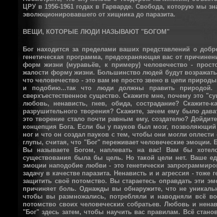
ЦРУ в 1956-1961 годах в Гарварде. Свобода, которую мы зн
эволюционировавшего от хищника до паразита.
ВЕЩИ, КОТОРЫЕ ЛЮДИ НАЗЫВАЮТ "БОГОМ"
Бог находится за пределами ваших представлений о добре 
генетическая программа, предохраняющая вас от причинен
форм жизни (муравьёв, к примеру) человечество - прос
жалости форму жизни. Большинство людей будут возражать п
что человечество - это вам не просто звено в цепи природы
и подобию...так что люди должны править природой. 
сверхъестественное существо. Скажите мне, почему это "с
любовь, ненависть, гнев, обида, сострадание? Скажите-
разрушительного творения? Скажите, зачем ему было дават
это творение стало почти равным ему, создателю? Дойдит
концепция Бога. Если бы у пауков был мозг, позволяющий 
ног и что он создал пауков с тем, чтобы они могли оплести
глупы, считая, что "Бог" переживает человеческие эмоции. 
Вы называете Богом, наплевать на вас! Вам бы хотело
существования была бы цель. Но такой цели нет. Ваше ед
эмоции наподобие любви - это генетически запрограммир
задачу в качестве паразита. Ненависть и и агрессия - то
защитить своё потомство. Вы стараетесь оправдать эти эм
причиняет боль. Однажды вы обнаружите, что не уникальн
чтобы вы размножались, потребляли и наводняли всё во
потомство своих человеческих собратьев. Любовь и нена
"Бог" здесь затем, чтобы научить вас правилам. Всё стано