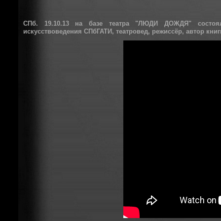
СПб. 19.10.13 на базе театра "ЛЮДИ ДОЖДЯ" состоял
искусствоведения СПбГАТИ, театровед, режиссёр, автор кни