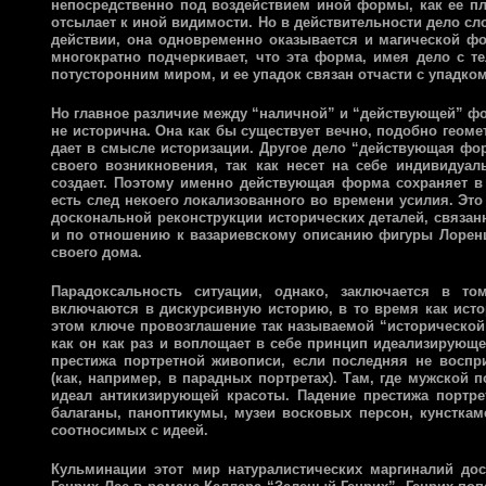
непосредственно под воздействием иной формы, как ее пл
отсылает к иной видимости. Но в действительности дело с
действии, она одновременно оказывается и магической фо
многократно подчеркивает, что эта форма, имея дело с т
потусторонним миром, и ее упадок связан отчасти с упадко
Но главное различие между “наличной” и “действующей” фо
не исторична. Она как бы существует вечно, подобно гео
дает в смысле историзации. Другое дело “действующая фо
своего возникновения, так как несет на себе индивидуа
создает. Поэтому именно действующая форма сохраняет в 
есть след некоего локализованного во времени усилия. Эт
доскональной реконструкции исторических деталей, связан
и по отношению к вазариевскому описанию фигуры Лорен
своего дома.
Парадоксальность ситуации, однако, заключается в т
включаются в дискурсивную историю, в то время как исто
этом ключе провозглашение так называемой “исторической
как он как раз и воплощает в себе принцип идеализирующ
престижа портретной живописи, если последняя не восп
(как, например, в парадных портретах). Там, где мужской 
идеал антикизирующей красоты. Падение престижа портре
балаганы, паноптикумы, музеи восковых персон, кунстка
соотносимых с идеей.
Кульминации этот мир натуралистических маргиналий до