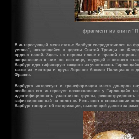
фрагмент из книги
В интересующей меня статье Варбург сосредоточился на ф
устава”, находящейся в церкви Святой Троицы во Флоре
ордена папой. Здесь на первом плане с правой стороны
направлению к ним по лестнице, ведущей с нижнего этаж
Варбург идентифицирует каждого из участников. Гирландайо
также их ментора и друга Лоренцо Анжело Полициано и 
Франко.
Варбурга интересует и трансформация места доноров вн
особенно его интересует возникновение у Гирландайо та
идентифицировать участников группы, реконструировать 
зафиксированный на полотне. Речь идет о связывании по
Варбург говорит об историзации, выходящей далеко за рамк