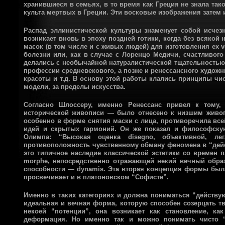
хранившиеся в семьях, в то время как Греция не знала так
культа мертвых в Греции. Эти восковые изображения затем
Распад эллинистической культуры знаменует собой исчезн
возникает вновь в эпоху поздней готики, когда без всякой
масок (в том числе и с живых людей) для изготовления ex 
болезни или, как в случае с Лоренцо Медичи, счастливого
делались с необычайной натуралистической тщательностью,
профессии средневекового, а позже и ренессансного художн
красоты и т.д. В основу этой работы клались принципы чи
модели, за пределы искусства.
Согласно Шлоссеру, именно Ренессанс привел к тому,
исторической живописи — было отнесено к низшим живоп
особенно в форме снятия маски с лица, противоречила все
идей и скрытых гармоний. Он же показал и философскую
Олимпа: “Высокая оценка disegno, объективной, ле
противоположность чувственному обману феномена в “де
это типичное наследие классической эстетики со времен 
morphe, непосредственно отражающей некий вечный образ,
способности — dynamis. Эта вторая концепция формы была
просвечивает и в платоновском “Софисте”.
Именно в таких категориях и должна пониматься “действу
идеальная и вечная форма, которую способен созерцать тв
некоей “потенции”, она возникает как становление, как
деформация. Но именно так и можно понимать чисто “