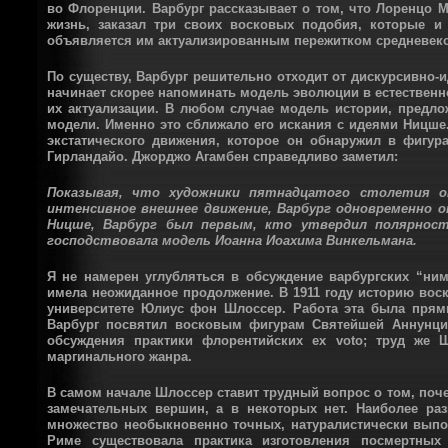
во Флоренции. Варбург рассказывает о том, что Лоренцо М
жизнь, заказал три своих восковых подобия, которые и
объявляется им актуализированным пережитком средневеко
По существу, Варбург решительно отходит от дискурсивно-и
начинает скорее напоминать модель эволюции в естественн
их актуализации. В любом случае модель истории, предл
модели. Именно это сближало его искания с идеями Ницше.
экстатического движения, которое он обнаружил в фигу
Гирландайо. Джорджо Агамбен справедливо заметил:
Показывая, что художники пятнадцатого столетия оп
интенсивное внешнее движение, Варбург одновременно о
Ницше, Варбург был первым, кто утвердил полярнос
господствовала модель Иоанна Иоахима Винкельмана.
Я не намерен углубляться в обсуждение варбургских “ним
имела неожиданное продолжение. В 1911 году историю во
университете Юлиус фон Шлоссер. Работа эта была прям
Варбург посвятил восковым фигурам Святейшей Аннунциа
обсуждения практики флорентийских ex voto; труд же 
маргинального жанра.
В самом начале Шлоссер ставит трудный вопрос о том, поче
замечательных вершин, а в некоторых нет. Наиболее ра
множество необыкновенно точных, натуралистически выпол
Риме существовала практика изготовления посмертны