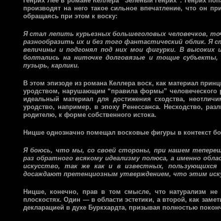
Генрих Лее в романе Келлера “Зеленый Генрих”. Генрих по
производят на него такое сильное впечатление, что он пр
обращаясь при этом к воску:
Я стал лепить курьезных большеголовых человечков, точ
разнообразить их и без того фантастический облик. Я 
величины и подгонял под них мои фигурки. В высоких и
болтались на ниточке долговязые и тощие субъекты, в
пузырь, карлики.
В этом эпизоде из романа Келлера воск, как материал прин
уродством, нарушающим “правила формы” человеческого род
идеальный материал для достижения сходства, неотличи
уродство, например, в эпоху Ренессанса. Несходство, ра
родителю, к форме собственного истока.
Ницше однозначно помещал восковые фигуры в контекст бо
Я боюсь, что мы, со своей стороны, при нашем тепере
раз обратного всякому идеализму полюса, а именно обла
искусство, так же как и в известных, пользующихся
досаждают претенциозным утверждением, что этим иску
Ницше, конечно, прав в том смысле, что натурализм не
плоскостях. Один — в области эстетики, а второй, как заме
декларацией в духе Буркхардта, призывая полностью покон