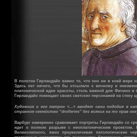
В полотне Гирландайо важно то, что оно ни в коей мере 
Здесь нет ничего, что бы отсылало к вечному и неизме
платонической идеи красоты, столь важной для Фичино и 
Гирландайо помещает своих светских персонажей на стену ц
Художник и его патрон <...> вводят свои подобия в ка
странное семейство “drolleries” без всяких на то прав ок
Варбург намеренно сравнивает портреты Гирландайо со ср
идет о полном разрыве с неоплатоническим проектом. П
Великолепного, явно преувеличивая патологические ч