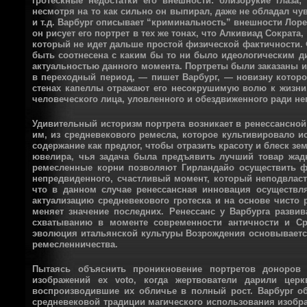
гротескные недостатки его внешности: близорукие глаз
несмотря на то как сильно он выпирал, даже не обладал ч
и т.д. Варбург описывает “криминальность” внешности Лорен
он рисует его портрет в тех же тонах, что Алкивиад Сократа
который не идет дальше простой физической фактичности. 
быть соотнесена с каким бы то ни было идеологическим д
актуальностью данного момента. Портреты были заказаны 
в переходный период, — пишет Варбург, — новизну которог
стенах капеллы отражают его несокрушимую волю к жизни
человеческого лица, уловленного и обездвиженного ради нег
Удивительный историзм портрета возникает в ренессансной 
им, из средневекового ремесла, которое культивировало ис
содержание как предлог, чтобы отразить красоту и блеск зе
ювелира, чья задача была предъявить лучший товар жад
ремесленные корни позволяют Гирландайо осуществить ф
непредвиденного, счастливый момент, который неподвласт
что в данном случае ренессансная инновация осуществля
актуализацию средневекового гротеска и на основе чисто 
меняет значение последних. Ренессанс у Варбурга разви
схватыванию в моменте современности античности и Сре
эволюция итальянской культуры Возрождения основываетс
ремесленничества.
Пытаясь объяснить проникновение портретов доноров 
изображений ex voto, когда жертвователи дарили цер
воспроизводившие их обличье в полный рост. Варбург о
средневековой традиции магического использования изобр