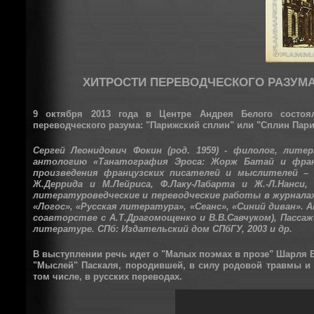
ХИТРОСТИ ПЕРЕВОДЧЕСКОГО РАЗУМА
9 октября 2013 года в Центре Андрея Белого состоял
переводческого разума: "Парижский сплин" или "Сплин Пар
Сергей Леонидович Фокин (род. 1959) - филолог, лите
антологию «Танатография Эроса: Жорж Батай и фран
произведения французских писателей и мыслителей – 
Ж.Деррида и М.Лейриса, Ф.Лаку-Лабарта и Ж.-Л.Нанси,
литературоведческие и переводческие работы в журнала
«Логос», «Русская литература», «Сеанс», «Синий диван». А
соавторстве с А.Т.Драгомощенко и В.В.Савчуком), Пассажи
литературе. СПб: Издательский дом СПбГУ, 2003 и др.
В выступлении речь идет о "Малых поэмах в прозе" Шарля Б
"Мыслей" Паскаля, породившей, в силу родовой травмы и 
том числе, в русских переводах.